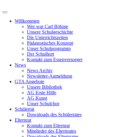
Zum
Inhalt
springen
Willkommen
Wer war Carl Böhme
Unsere Schulgeschichte
Die Unterrichtszeiten
Pädagogisches Konzept
Unser Schulprogramm
Der Schulhort
Kontakt zum Essenversorger
News
News Archiv
Newsletter-Anmeldung
GTA Angebote
Unsere Bibliothek
AG Erste Hilfe
AG Kunst
Unser Schulchor
Schülerrat
Downloads des Schülerrates
Elternrat
Kontakt zum Elternrat
Mitglieder des Elternrates
Downloads des Elternrates