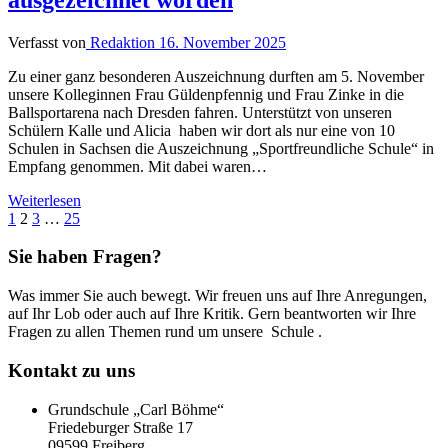
Verfasst von
Redaktion
16. November 2025
Zu einer ganz besonderen Auszeichnung durften am 5. November
unsere Kolleginnen Frau Güldenpfennig und Frau Zinke in die
Ballsportarena nach Dresden fahren. Unterstützt von unseren
Schülern Kalle und Alicia haben wir dort als nur eine von 10
Schulen in Sachsen die Auszeichnung „Sportfreundliche Schule“ in
Empfang genommen. Mit dabei waren…
Weiterlesen
Seitennummerierung
Vorherige
Seite
Seite
Seite
Seite
Nächste
1
2
3
…
25
Seite
Seite
der
Sie haben Fragen?
Beiträge
Was immer Sie auch bewegt. Wir freuen uns auf Ihre Anregungen,
auf Ihr Lob oder auch auf Ihre Kritik. Gern beantworten wir Ihre
Fragen zu allen Themen rund um unsere Schule .
Kontakt zu uns
Grundschule „Carl Böhme“
Friedeburger Straße 17
09599 Freiberg