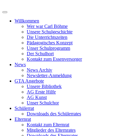
Zum
Inhalt
springen
Willkommen
Wer war Carl Böhme
Unsere Schulgeschichte
Die Unterrichtszeiten
Pädagogisches Konzept
Unser Schulprogramm
Der Schulhort
Kontakt zum Essenversorger
News
News Archiv
Newsletter-Anmeldung
GTA Angebote
Unsere Bibliothek
AG Erste Hilfe
AG Kunst
Unser Schulchor
Schülerrat
Downloads des Schülerrates
Elternrat
Kontakt zum Elternrat
Mitglieder des Elternrates
Downloads des Elternrates