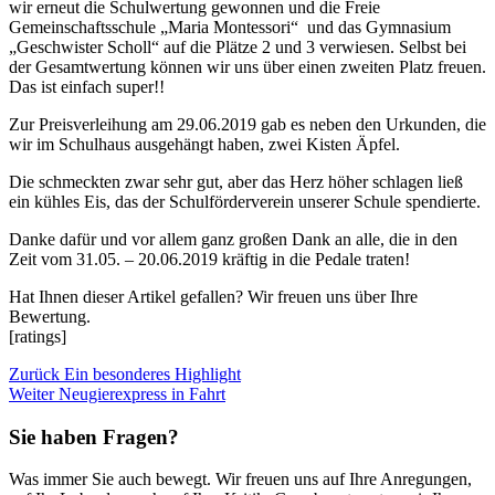
wir erneut die Schulwertung gewonnen und die Freie
Gemeinschaftsschule „Maria Montessori“ und das Gymnasium
„Geschwister Scholl“ auf die Plätze 2 und 3 verwiesen. Selbst bei
der Gesamtwertung können wir uns über einen zweiten Platz freuen.
Das ist einfach super!!
Zur Preisverleihung am 29.06.2019 gab es neben den Urkunden, die
wir im Schulhaus ausgehängt haben, zwei Kisten Äpfel.
Die schmeckten zwar sehr gut, aber das Herz höher schlagen ließ
ein kühles Eis, das der Schulförderverein unserer Schule spendierte.
Danke dafür und vor allem ganz großen Dank an alle, die in den
Zeit vom 31.05. – 20.06.2019 kräftig in die Pedale traten!
Hat Ihnen dieser Artikel gefallen? Wir freuen uns über Ihre
Bewertung.
[ratings]
Beitragsnavigation
Vorheriger
Zurück
Ein besonderes Highlight
Nächster
Beitrag:
Weiter
Neugierexpress in Fahrt
Beitrag:
Sie haben Fragen?
Was immer Sie auch bewegt. Wir freuen uns auf Ihre Anregungen,