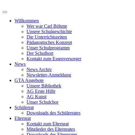
Zum
Inhalt
springen
Willkommen
Wer war Carl Böhme
Unsere Schulgeschichte
Die Unterrichtszeiten
Pädagogisches Konzept
Unser Schulprogramm
Der Schulhort
Kontakt zum Essenversorger
News
News Archiv
Newsletter-Anmeldung
GTA Angebote
Unsere Bibliothek
AG Erste Hilfe
AG Kunst
Unser Schulchor
Schülerrat
Downloads des Schülerrates
Elternrat
Kontakt zum Elternrat
Mitglieder des Elternrates
Downloads des Elternrates