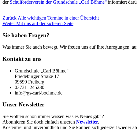
der
Schulförderverein der Grundschule „Carl Böhme“
informiert darü
Beitragsnavigation
Vorheriger
Zurück
Alle wichtigen Termine in einer Übersicht
Nächster
Beitrag:
Weiter
Mit uns auf der sicheren Seite
Beitrag:
Sie haben Fragen?
Was immer Sie auch bewegt. Wir freuen uns auf Ihre Anregungen, auf
Kontakt zu uns
Grundschule „Carl Böhme“
Friedeburger Straße 17
09599 Freiberg
03731- 245230
info@gs-carl-boehme.de
Unser Newsletter
Sie wollten schon immer wissen was es Neues gibt ?
Abonnieren Sie doch einfach unseren
Newsletter
.
Kostenfrei und unverbindlich und Sie können sich jederzeit wieder a