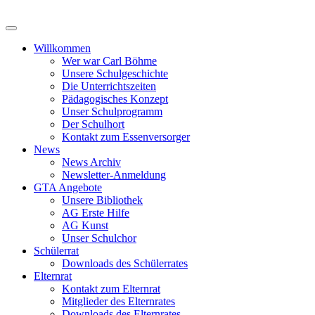
Zum
Inhalt
springen
Willkommen
Wer war Carl Böhme
Unsere Schulgeschichte
Die Unterrichtszeiten
Pädagogisches Konzept
Unser Schulprogramm
Der Schulhort
Kontakt zum Essenversorger
News
News Archiv
Newsletter-Anmeldung
GTA Angebote
Unsere Bibliothek
AG Erste Hilfe
AG Kunst
Unser Schulchor
Schülerrat
Downloads des Schülerrates
Elternrat
Kontakt zum Elternrat
Mitglieder des Elternrates
Downloads des Elternrates